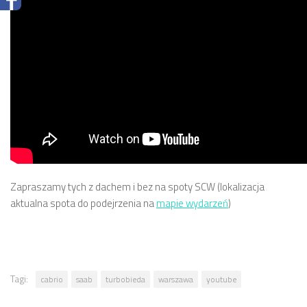
Zapraszamy tych z dachem i bez na spoty SCW (lokalizacja
aktualna spota do podejrzenia na
mapie wydarzeń
)
Tagi:
cabrio
saab
turbobieda
warszawa
youtube