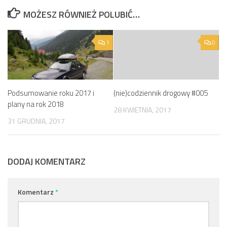
MOŻESZ RÓWNIEŻ POLUBIĆ…
1
0
Podsumowanie roku 2017 i
(nie)codziennik drogowy #005
plany na rok 2018
28 KWIETNIA, 2017
31 GRUDNIA, 2017
DODAJ KOMENTARZ
Komentarz
*