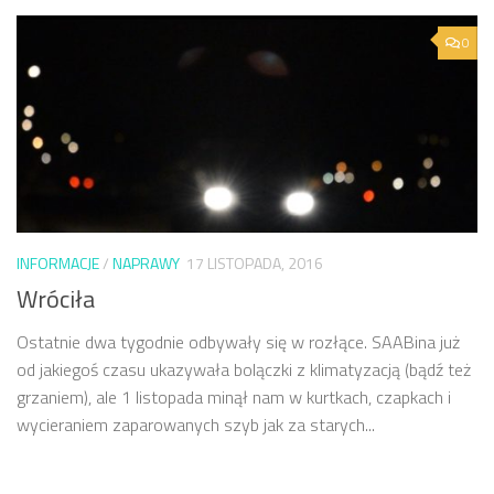
0
INFORMACJE
/
NAPRAWY
17 LISTOPADA, 2016
Wróciła
Ostatnie dwa tygodnie odbywały się w rozłące. SAABina już
od jakiegoś czasu ukazywała bolączki z klimatyzacją (bądź też
grzaniem), ale 1 listopada minął nam w kurtkach, czapkach i
wycieraniem zaparowanych szyb jak za starych...