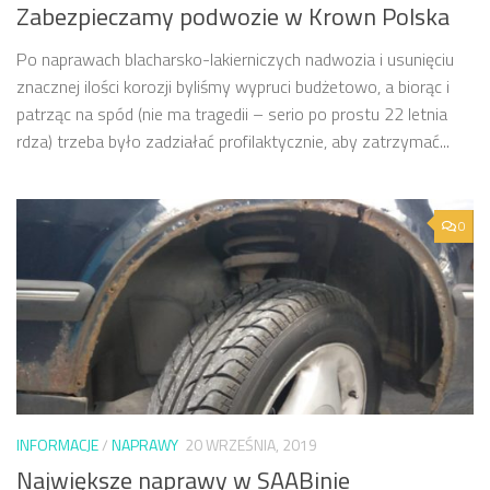
Zabezpieczamy podwozie w Krown Polska
Po naprawach blacharsko-lakierniczych nadwozia i usunięciu
znacznej ilości korozji byliśmy wypruci budżetowo, a biorąc i
patrząc na spód (nie ma tragedii – serio po prostu 22 letnia
rdza) trzeba było zadziałać profilaktycznie, aby zatrzymać...
0
INFORMACJE
/
NAPRAWY
20 WRZEŚNIA, 2019
Największe naprawy w SAABinie