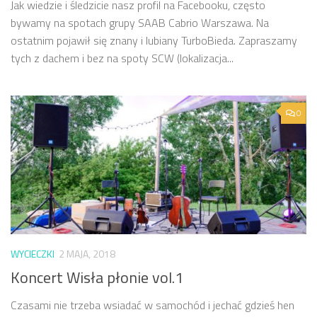
Jak wiedzie i śledzicie nasz profil na Facebooku, często
bywamy na spotach grupy SAAB Cabrio Warszawa. Na
ostatnim pojawił się znany i lubiany TurboBieda. Zapraszamy
tych z dachem i bez na spoty SCW (lokalizacja...
0
WYCIECZKI
2 MAJA, 2018
Koncert Wisła płonie vol.1
Czasami nie trzeba wsiadać w samochód i jechać gdzieś hen