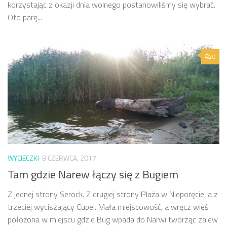
korzystając z okazji dnia wolnego postanowiliśmy się wybrać.
Oto parę...
0
WYCIECZKI
8 CZERWCA, 2017
Tam gdzie Narew łączy się z Bugiem
Z jednej strony Serock. Z drugiej strony Plaża w Nieporęcie, a z
trzeciej wyciszający Cupel. Mała miejscowość, a wręcz wieś
położona w miejscu gdzie Bug wpada do Narwi tworząc zalew