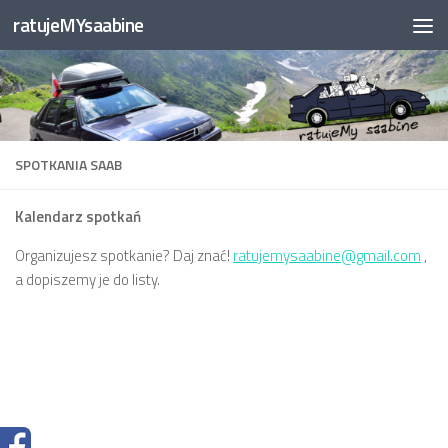
ratujeMYsaabine
Przejdź do treści
SPOTKANIA SAAB
Kalendarz spotkań
Organizujesz spotkanie? Daj znać!
ratujemysaabine@gmail.com
,
a dopiszemy je do listy.