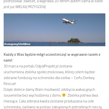
podróżować zawsze, a wyprawa 20-letnim autem sama w sobie
jest już WIELKĄ PRZYGODĄ!
Każdy z Was będzie mógł uczestniczyć w wyprawie razem z
nami!
30 marca na portalu OdpalProjekt.pl zostanie
uruchomiona zbiórka społecznościowa, której celem będzie
zebranie funduszy na schronisko dla osłów – Corfu Donkey
Rescue!
Dzięki zbiórce damy Wam możliwość zdobycia wakacyjnych
souvenirów bez wychodzenia z domu
Zbiórka potrwa dwa
miesiące. Cała zebrana kwota zostanie przekazana na cele
schroniska, zarówno w postaci zakupionych potrzebnych rzeczy,