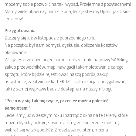
możemy sobie pozwolić na taki wypad. Przyjemne z pożytecznym!
Mamy wiele obaw czy nam się uda, lecz jesteśmy Uparci jak Osioł i
jedziemy!
Przygotowania
Zaczęły się już w listopadzie poprzedniego roku.
Na początku był sam pomysł, dyskusje, obliczenie kosztów i
planowanie.
Wciąż jeszcze dużo przed nami – dalsze małe naprawy SAABiny,
zakup przewodników, map, nawigacji i skompletowanie całego
sprzętu, który będzie rejestrować naszą podróż, zakup
assistance, załatwienie kart EKUZ – cała relacja z przygotowań,
jak i z samej wyprawy będzie dostępna na naszym blogu.
“Po co wy się tak męczycie, przecież można polecieć
samolotem!”
Lecieliśmy już w zeszłym roku i patrząc z okna na te tereny, które
można było by odkryć, stwierdziliśmy, że koniecznie musimy
wybrać się w taką podróż. Zresztą samolotem, można