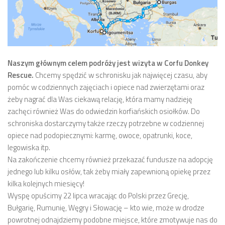
Naszym głównym celem podróży jest wizyta w Corfu Donkey
Rescue.
Chcemy spędzić w schronisku jak najwięcej czasu, aby
pomóc w codziennych zajęciach i opiece nad zwierzętami oraz
żeby nagrać dla Was ciekawą relację, która mamy nadzieję
zachęci również Was do odwiedzin korfiańskich osiołków. Do
schroniska dostarczymy także rzeczy potrzebne w codziennej
opiece nad podopiecznymi: karmę, owoce, opatrunki, koce,
legowiska itp.
Na zakończenie chcemy również przekazać fundusze na adopcję
jednego lub kilku osłów, tak żeby miały zapewnioną opiekę przez
kilka kolejnych miesięcy!
Wyspę opuścimy 22 lipca wracając do Polski przez Grecję,
Bułgarię, Rumunię, Węgry i Słowację – kto wie, może w drodze
powrotnej odnajdziemy podobne miejsce, które zmotywuje nas do