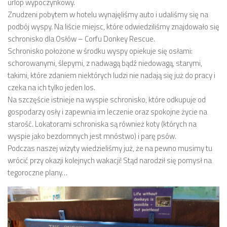
urlop wypoczynkowy.
Znudzeni pobytem w hotelu wynajęliśmy auto i udaliśmy się na
podbój wyspy. Na liście miejsc, które odwiedziliśmy znajdowało się
schronisko dla Osłów – Corfu Donkey Rescue.
Schronisko położone w środku wyspy opiekuje się osłami:
schorowanymi, ślepymi, z nadwagą bądź niedowagą, starymi,
takimi, które zdaniem niektórych ludzi nie nadają się już do pracy i
czeka na ich tylko jeden los.
Na szczęście istnieje na wyspie schronisko, które odkupuje od
gospodarzy osły i zapewnia im leczenie oraz spokojne życie na
starość. Lokatorami schroniska są również koty (których na
wyspie jako bezdomnych jest mnóstwo) i parę psów.
Podczas naszej wizyty wiedzieliśmy już, że na pewno musimy tu
wrócić przy okazji kolejnych wakacji! Stąd narodził się pomysł na
tegoroczne plany…