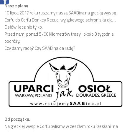
Nasze plany
10 lipca 2017 roku ruszamy naszą SAABiną na grecką wyspę
Corfu do Corfu Donkey Recue, wyjątkowego schroniska dla…
Osłów, lecz nie tylko.
Przed nami ponad 5700 kilometrów trasy i około 3 tygodnie
podróży.
Czy damy radę? Czy SAABina da radę?
Od początku.
Na greckiej wyspie Corfu byliśmy w zeszłym roku “zesłani” na