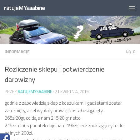
ratujeMYsaabine
Przejdź do treści
INFORMACJE
0
Rozliczenie sklepu i potwierdzenie
darowizny
PRZEZ
RATUJEMYSAABINE
·
21 KWIETNIA, 2019
godnie z zapowiedzią sklep z koszulkami i gadżetami został
zamknięty, a cel wypłaty prowizji został osiągnięty.
265zł20gr, co daje nam 215,20 gr netto.
215zł minus podatek daje nam 196zł, lecz zaokrąglijmy to do
pełnych 200zł.