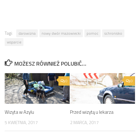
Tagi:
darowizna
nowy dwór mazowiecki
pomoc
schronisko
wsparcie
MOŻESZ RÓWNIEŻ POLUBIĆ…
0
0
Wizyta w Azylu
Przed wizytą u lekarza
5 KWIETNIA, 2017
2 MARCA, 2017