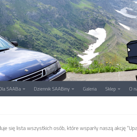
Dla SAABa
Dziennik SAABiny
Galeria
Sklep
O n
duje się lista wszystkich osób, które wsparły naszą akcję “Uparc