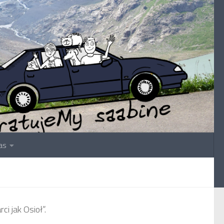
as
i jak Osioł”.