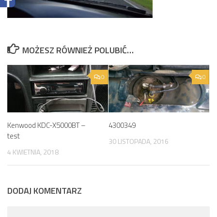
MOŻESZ RÓWNIEŻ POLUBIĆ…
0
0
Kenwood KDC-X5000BT –
4300349
test
30 LISTOPADA, 2016
4 KWIETNIA, 2018
DODAJ KOMENTARZ