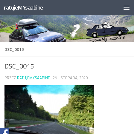
ratujeMYsaabine
Przejdź do treści
DSC_0015
DSC_0015
PRZEZ
RATUJEMYSAABINE
·
25 LISTOPADA, 2020