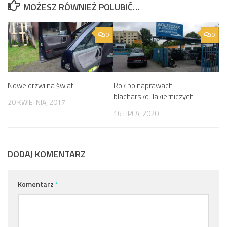
MOŻESZ RÓWNIEŻ POLUBIĆ…
0
0
Nowe drzwi na świat
Rok po naprawach
blacharsko-lakierniczych
20 KWIETNIA, 2017
16 LIPCA, 2020
DODAJ KOMENTARZ
Komentarz
*