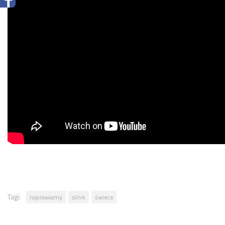
Tagi:
naprawiamy
silnik
świece