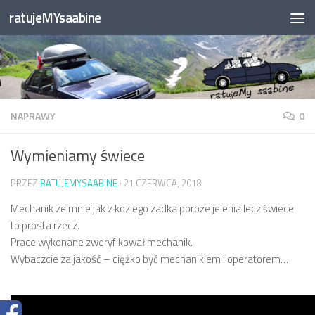
ratujeMYsaabine
Przejdź do treści
NAPRAWY
0
Wymieniamy świece
PRZEZ
RATUJEMYSAABINE
·
21 CZERWCA, 2018
Mechanik ze mnie jak z koziego zadka poroże jelenia lecz świece
to prosta rzecz.
Prace wykonane zweryfikował mechanik.
Wybaczcie za jakość – ciężko być mechanikiem i operatorem…