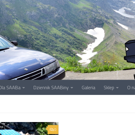
Dla SAABa
Dziennik SAABiny
Galeria
Sklep
O n
0