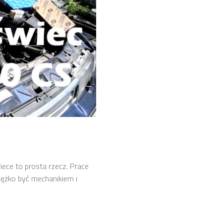
iece to prosta rzecz. Prace
ężko być mechanikiem i