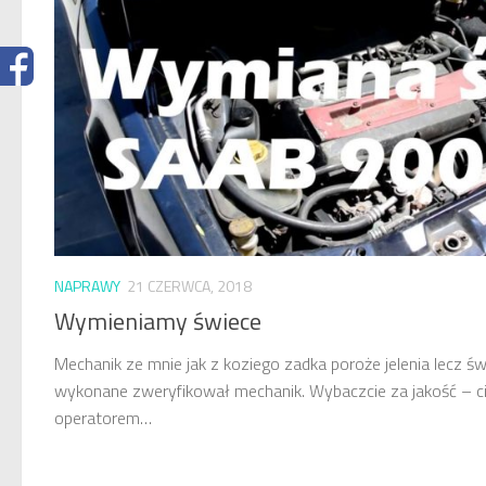
NAPRAWY
21 CZERWCA, 2018
Wymieniamy świece
Mechanik ze mnie jak z koziego zadka poroże jelenia lecz św
wykonane zweryfikował mechanik. Wybaczcie za jakość – ci
operatorem…