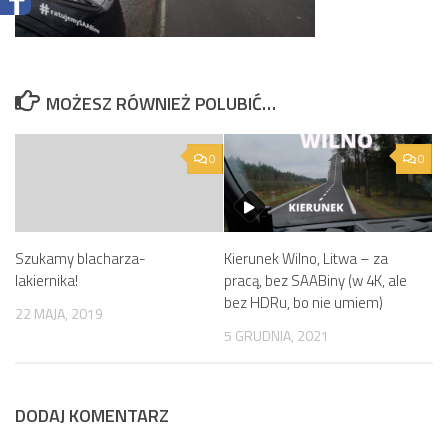
MOŻESZ RÓWNIEŻ POLUBIĆ…
0
0
Szukamy blacharza-
Kierunek Wilno, Litwa – za
lakiernika!
pracą, bez SAABiny (w 4K, ale
bez HDRu, bo nie umiem)
22 MAJA, 2019
5 GRUDNIA, 2021
DODAJ KOMENTARZ