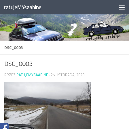
ratujeMYsaabine
Przejdź do treści
DSC_0003
DSC_0003
PRZEZ
RATUJEMYSAABINE
·
25 LISTOPADA, 2020