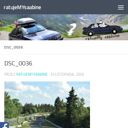
ratujeMYsaabine
Przejdź do treści
DSC_0036
DSC_0036
PRZEZ
RATUJEMYSAABINE
·
25 LISTOPADA, 2020