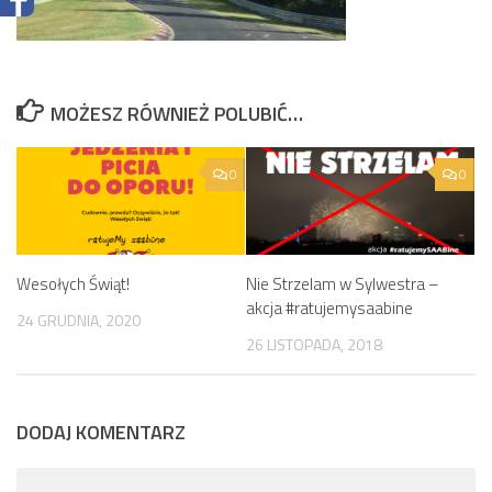
MOŻESZ RÓWNIEŻ POLUBIĆ…
0
0
Wesołych Świąt!
Nie Strzelam w Sylwestra –
akcja #ratujemysaabine
24 GRUDNIA, 2020
26 LISTOPADA, 2018
DODAJ KOMENTARZ