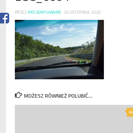
PRZEZ
RATUJEMYSAABINE
·
25 LISTOPADA, 2020
MOŻESZ RÓWNIEŻ POLUBIĆ…