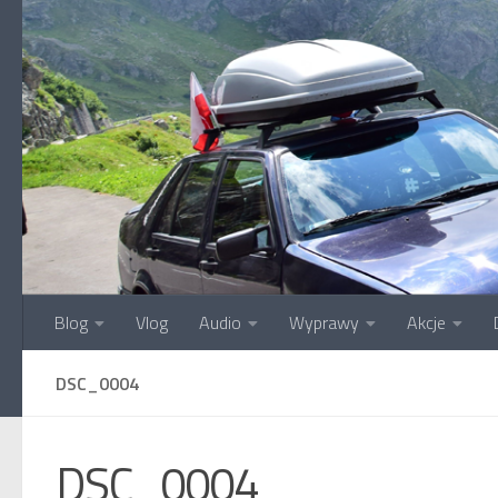
Przejdź do treści
Blog
Vlog
Audio
Wyprawy
Akcje
DSC_0004
DSC_0004