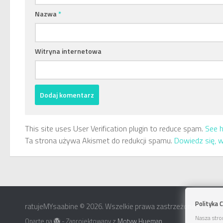
Nazwa
*
Witryna internetowa
This site uses User Verification plugin to reduce spam.
See 
Ta strona używa Akismet do redukcji spamu.
Dowiedz się, 
Polityka 
ratujeMYsaabine © 2026. Wszelkie prawa zastrzeżone
Nasza stro
Oparte na
- Zaprojektowany z
Motyw Hueman