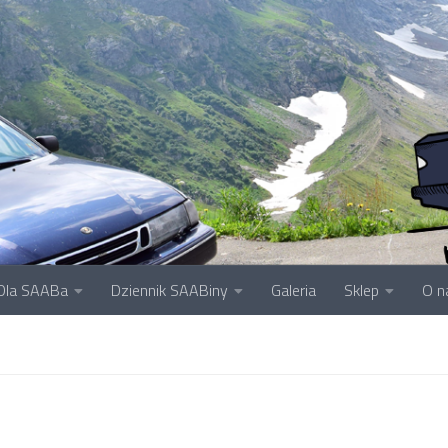
Dla SAABa
Dziennik SAABiny
Galeria
Sklep
O n