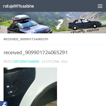
ratujeMYsaabine
Przejdź do treści
RECEIVED_909901724065291
received_909901724065291
PRZEZ
RATUJEMYSAABINE
·
22 STYCZNIA, 2024