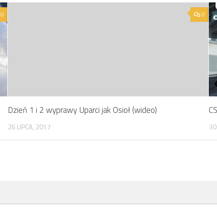
0
0
Dzień 1 i 2 wyprawy Uparci jak Osioł (wideo)
CS
26 LIPCA, 2017
30