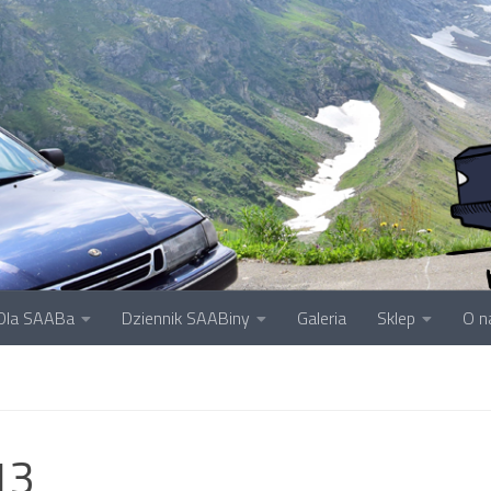
Dla SAABa
Dziennik SAABiny
Galeria
Sklep
O n
13