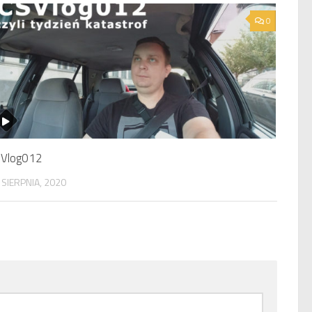
0
Vlog012
 SIERPNIA, 2020