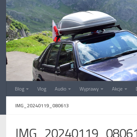
Przejdź do treści
Blog
Vlog
Audio
Wyprawy
Akcje
IMG_20240119_080613
IMG_20240119_0806