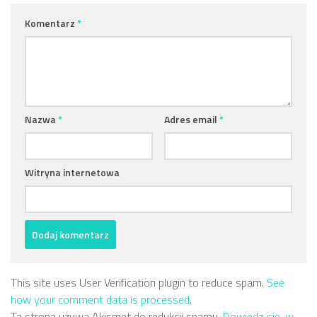
Komentarz
*
Nazwa
*
Adres email
*
Witryna internetowa
This site uses User Verification plugin to reduce spam.
See
how your comment data is processed
.
Ta strona używa Akismet do redukcji spamu.
Dowiedz się, w