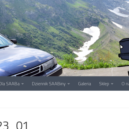
Dla SAABa
Dziennik SAABiny
Galeria
Sklep
O n
23_01