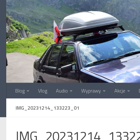
Przejdź do treści
Blog
Vlog
Audio
Wyprawy
Akcje
IMG_20231214_133223_01
IMG_20231214_1332