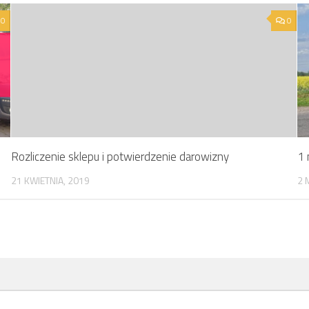
0
0
Rozliczenie sklepu i potwierdzenie darowizny
1 
21 KWIETNIA, 2019
2 