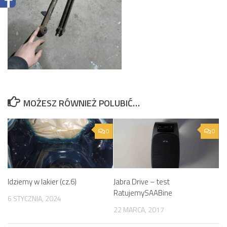
MOŻESZ RÓWNIEŻ POLUBIĆ…
0
0
Idziemy w lakier (cz.6)
Jabra Drive – test
RatujemySAABine
6 STYCZNIA, 2024
22 MARCA, 2017