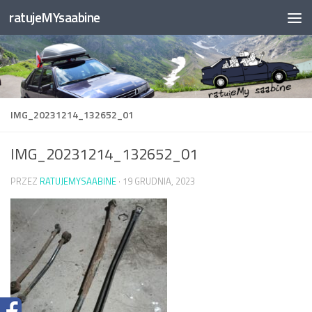
ratujeMYsaabine
Przejdź do treści
IMG_20231214_132652_01
IMG_20231214_132652_01
PRZEZ
RATUJEMYSAABINE
·
19 GRUDNIA, 2023