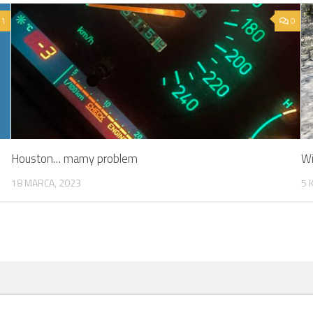
1
0
Houston… mamy problem
Wi
18 MARCA, 2023
5 