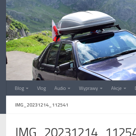
Przejdź do treści
Blog
Vlog
Audio
Wyprawy
Akcje
IMG_20231214_112541
IMG_20231214_1125