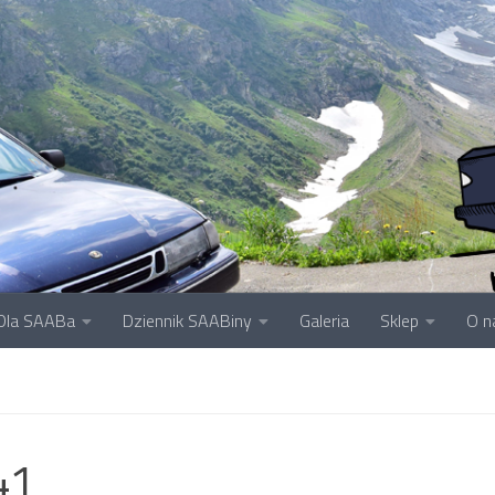
Dla SAABa
Dziennik SAABiny
Galeria
Sklep
O n
41