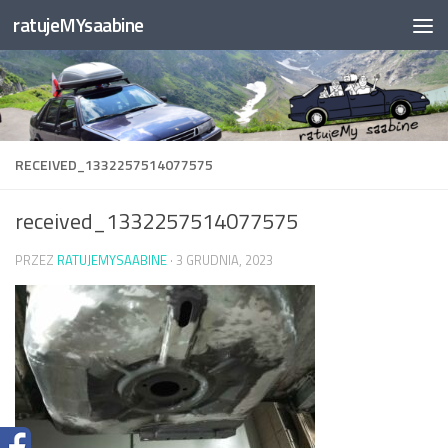
ratujeMYsaabine
Przejdź do treści
RECEIVED_1332257514077575
received_1332257514077575
PRZEZ
RATUJEMYSAABINE
·
3 GRUDNIA, 2023