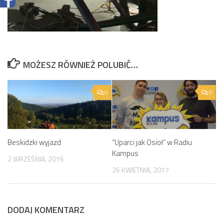
MOŻESZ RÓWNIEŻ POLUBIĆ…
0
0
Beskidzki wyjazd
“Uparci jak Osioł” w Radiu
Kampus
2 WRZEŚNIA, 2016
26 KWIETNIA, 2017
DODAJ KOMENTARZ