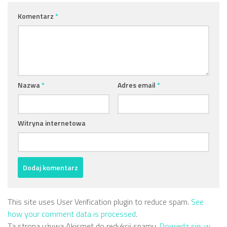
Komentarz
*
Nazwa
*
Adres email
*
Witryna internetowa
This site uses User Verification plugin to reduce spam.
See
how your comment data is processed
.
Ta strona używa Akismet do redukcji spamu.
Dowiedz się, w