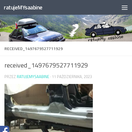
ratujeMYsaabine
Przejdź do treści
RECEIVED_1497679527711929
received_1497679527711929
PRZEZ
RATUJEMYSAABINE
·
11 PAŹDZIERNIKA, 2023