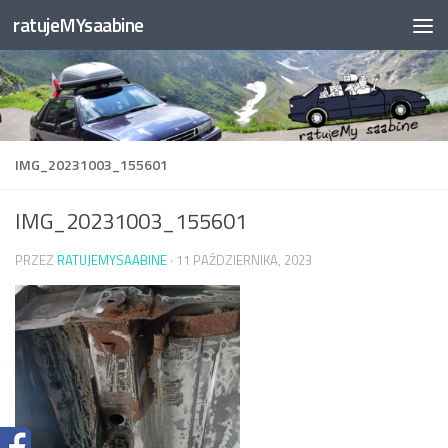
ratujeMYsaabine
Przejdź do treści
IMG_20231003_155601
IMG_20231003_155601
PRZEZ
RATUJEMYSAABINE
·
11 PAŹDZIERNIKA, 2023