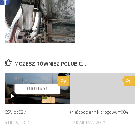
MOŻESZ RÓWNIEŻ POLUBIĆ…
0
0
CSVlog027
(nie)codziennik drogowy #004
4 LIPCA, 2021
22 KWIETNIA, 2017