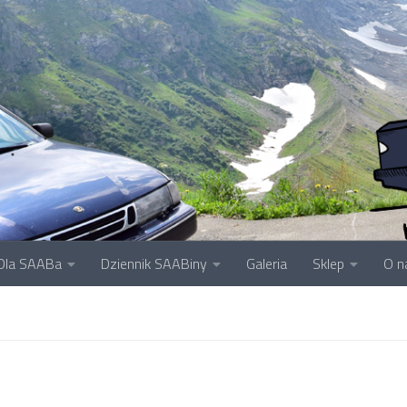
Dla SAABa
Dziennik SAABiny
Galeria
Sklep
O n