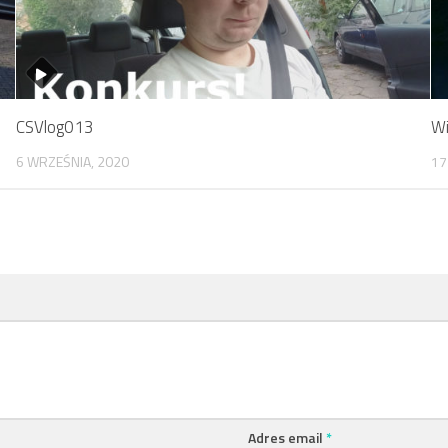
CSVlog013
Wi
6 WRZEŚNIA, 2020
17
Adres email
*