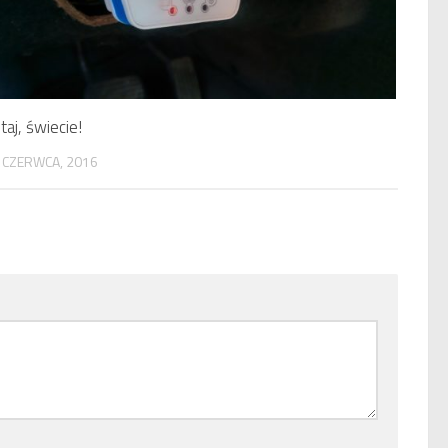
taj, świecie!
 CZERWCA, 2016