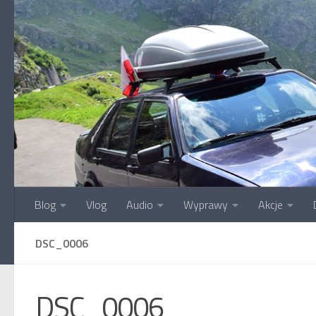
Przejdź do treści
Blog
Vlog
Audio
Wyprawy
Akcje
DSC_0006
DSC_0006