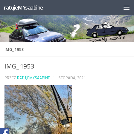
ratujeMYsaabine
Przejdź do treści
IMG_1953
IMG_1953
PRZEZ
RATUJEMYSAABINE
·
1 LISTOPADA, 2021