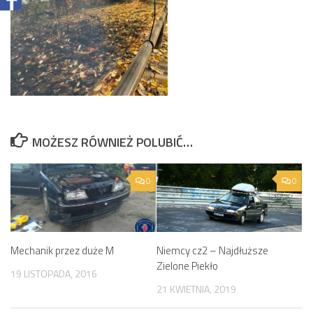
MOŻESZ RÓWNIEŻ POLUBIĆ…
0
0
Mechanik przez duże M
Niemcy cz2 – Najdłuższe
Zielone Piekło
19 LISTOPADA, 2016
21 KWIETNIA, 2019