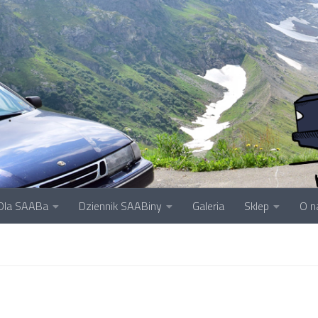
Dla SAABa
Dziennik SAABiny
Galeria
Sklep
O n