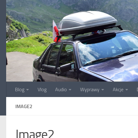
Przejdź do treści
Blog
Vlog
Audio
Wyprawy
Akcje
IMAGE2
Image2