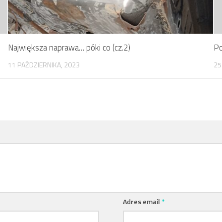
Największa naprawa… póki co (cz.2)
Po
11 PAŹDZIERNIKA, 2023
25
Adres email
*