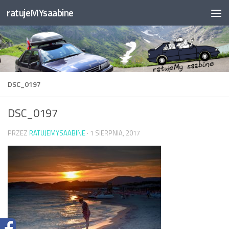
ratujeMYsaabine
Przejdź do treści
DSC_0197
DSC_0197
PRZEZ
RATUJEMYSAABINE
·
1 SIERPNIA, 2017