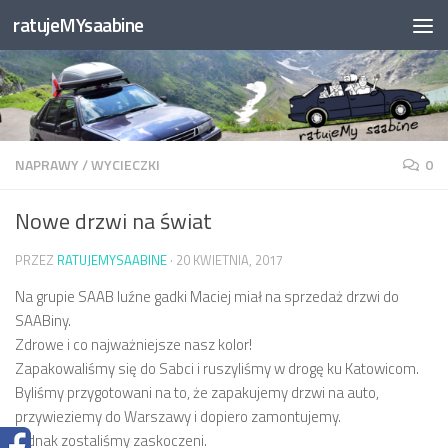
ratujeMYsaabine
Przejdź do treści
NAPRAWY
/
WYCIECZKI
0
Nowe drzwi na świat
PRZEZ
RATUJEMYSAABINE
·
20 KWIETNIA, 2017
Na grupie SAAB luźne gadki Maciej miał na sprzedaż drzwi do
SAABiny.
Zdrowe i co najważniejsze nasz kolor!
Zapakowaliśmy się do Sabci i ruszyliśmy w drogę ku Katowicom.
Byliśmy przygotowani na to, że zapakujemy drzwi na auto,
przywieziemy do Warszawy i dopiero zamontujemy.
Jednak zostaliśmy zaskoczeni.