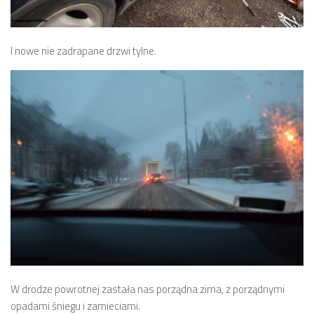
I nowe nie zadrapane drzwi tylne.
W drodze powrotnej zastała nas porządna zima, z porządnymi
opadami śniegu i zamieciami.