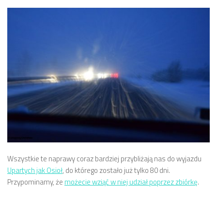
Wszystkie te naprawy coraz bardziej przybliżają nas do wyjazdu
Upartych jak Osioł
, do którego zostało już tylko 80 dni.
Przypominamy, że
możecie wziąć w niej udział poprzez zbiórkę
.