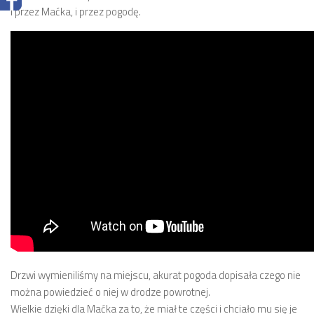
I przez Maćka, i przez pogodę.
Drzwi wymieniliśmy na miejscu, akurat pogoda dopisała czego nie
można powiedzieć o niej w drodze powrotnej.
Wielkie dzięki dla Maćka za to, że miał te części i chciało mu się je