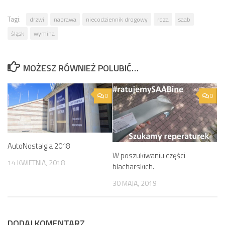
Tagi:
drzwi
naprawa
niecodziennik drogowy
rdza
saab
śląsk
wymina
MOŻESZ RÓWNIEŻ POLUBIĆ…
0
0
AutoNostalgia 2018
W poszukiwaniu części
14 KWIETNIA, 2018
blacharskich.
30 MAJA, 2019
DODAJ KOMENTARZ