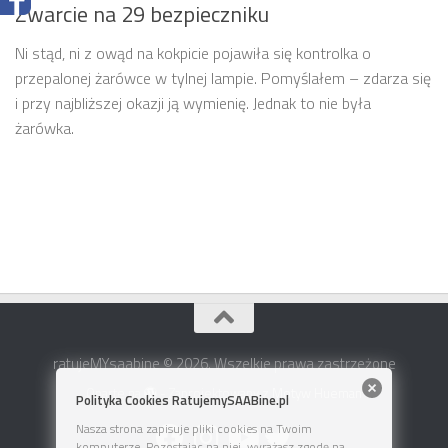
Zwarcie na 29 bezpieczniku
Ni stąd, ni z owąd na kokpicie pojawiła się kontrolka o
przepalonej żarówce w tylnej lampie. Pomyślałem – zdarza się
i przy najbliższej okazji ją wymienię. Jednak to nie była
żarówka.
ratujeMYsaabine © 2026. Wszelkie prawa zastrzeżone
Oparte na
- Zaprojektowany z
Motyw Hueman
Polityka Cookies RatujemySAABine.pl
Nasza strona zapisuje pliki cookies na Twoim
komputerze. Pozostając na niej, wyrażasz zgodę na