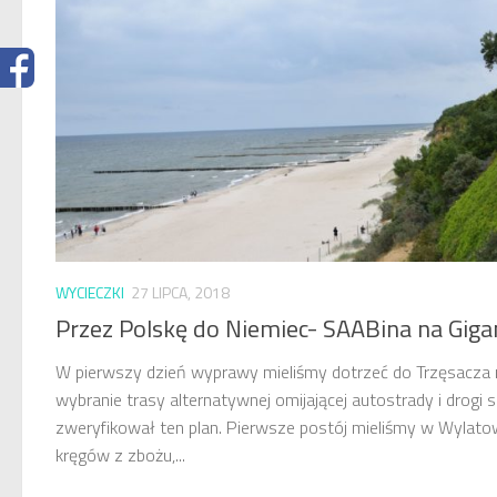
WYCIECZKI
27 LIPCA, 2018
Przez Polskę do Niemiec- SAABina na Giga
W pierwszy dzień wyprawy mieliśmy dotrzeć do Trzęsacza
wybranie trasy alternatywnej omijającej autostrady i drogi
zweryfikował ten plan. Pierwsze postój mieliśmy w Wylatow
kręgów z zbożu,...