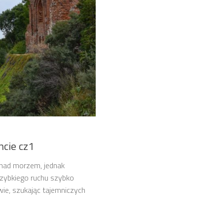
ncie cz1
 nad morzem, jednak
 szybkiego ruchu szybko
ie, szukając tajemniczych