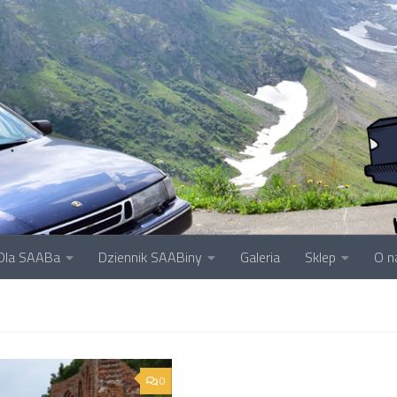
Dla SAABa
Dziennik SAABiny
Galeria
Sklep
O n
0