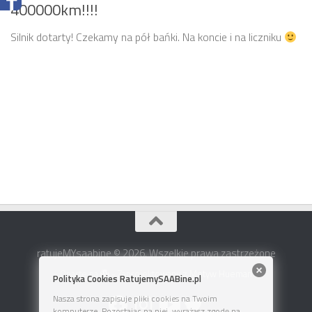
400000km!!!!
Silnik dotarty! Czekamy na pół bańki. Na koncie i na liczniku
ratujeMYsaabine © 2026. Wszelkie prawa zastrzeżone
Oparte na
- Zaprojektowany z
Motyw Hueman
Polityka Cookies RatujemySAABine.pl
Nasza strona zapisuje pliki cookies na Twoim
komputerze. Pozostając na niej, wyrażasz zgodę na