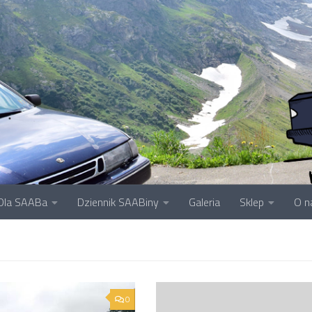
Dla SAABa
Dziennik SAABiny
Galeria
Sklep
O n
0