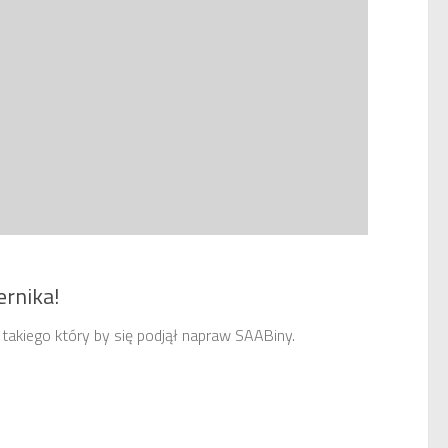
ernika!
 takiego który by się podjął napraw SAABiny.