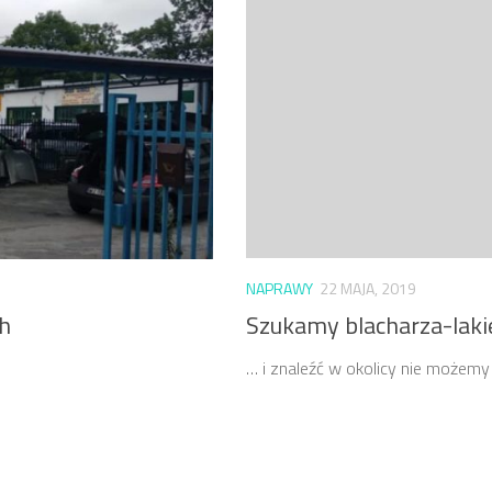
NAPRAWY
22 MAJA, 2019
Szukamy blacharza-laki
ch
… i znaleźć w okolicy nie możemy