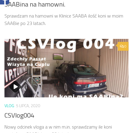
SAABina na hamowni.
Sprawdzam na hamowni w Klinice SAABA ilość koni w moim
SAABie po 23 latach.
0
VLOG
5 LIPCA, 2020
CSVlog004
Nowy odcinek vloga a w nim m.in. sprawdzamy ile koni