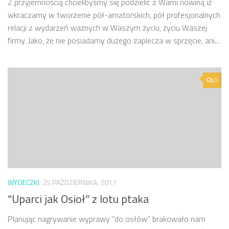
Z przyjemnością chcielibyśmy się podzielić z Wami nowiną iż
wkraczamy w tworzenie pół-amatorskich, pół profesjonalnych
relacji z wydarzeń ważnych w Waszym życiu, życiu Waszej
firmy. Jako, że nie posiadamy dużego zaplecza w sprzęcie, ani...
0
WYCIECZKI
25 PAŹDZIERNIKA, 2017
“Uparci jak Osioł” z lotu ptaka
Planując nagrywanie wyprawy “do osłów” brakowało nam