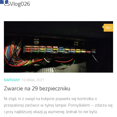
CSVlog026
0
NAPRAWY
16 MAJA, 2021
Zwarcie na 29 bezpieczniku
Ni stąd, ni z owąd na kokpicie pojawiła się kontrolka o
przepalonej żarówce w tylnej lampie. Pomyślałem – zdarza się
i przy najbliższej okazji ją wymienię. Jednak to nie była