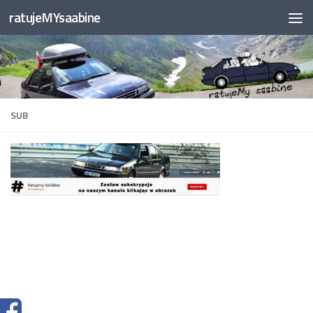
ratujeMYsaabine
Przejdź do treści
SUB